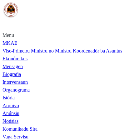
Portal MKAE
Menu
MKAE
Vise-Primeiru Ministru no Ministru Koordenadór ba Asuntus
Ekonómikus
Mensagen
Biografia
Intervensaun
Organograma
Istória
Arquivo
Anúnsiu
Notísias
Komunikadu Sira
Vaga Servisu