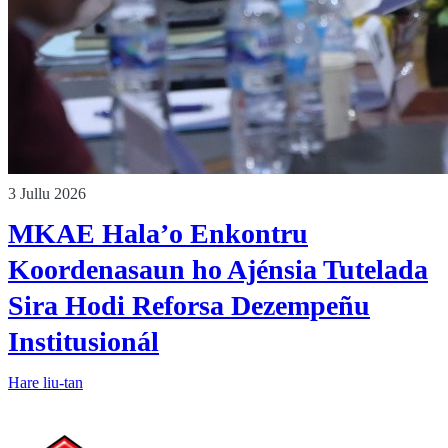
3 Jullu 2026
MKAE Hala’o Enkontru
Koordenasaun ho Ajénsia Tutelada
Sira Hodi Reforsa Dezempeñu
Institusionál
Hare liu-tan