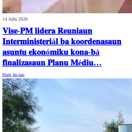
14 Jullu 2026
𝐕𝐢𝐬𝐞-𝐏𝐌 𝐥𝐢𝐝𝐞𝐫𝐚 𝐑𝐞𝐮𝐧𝐢𝐚𝐮𝐧
𝐈𝐧𝐭𝐞𝐫𝐦𝐢𝐧𝐢𝐬𝐭𝐞𝐫𝐢á𝐥 𝐛𝐚 𝐤𝐨𝐨𝐫𝐝𝐞𝐧𝐚𝐬𝐚𝐮𝐧
𝐚𝐬𝐮𝐧𝐭𝐮 𝐞𝐤𝐨𝐧ó𝐦𝐢𝐤𝐮 𝐤𝐨𝐧𝐚-𝐛á
𝐟𝐢𝐧𝐚𝐥𝐢𝐳𝐚𝐬𝐚𝐮𝐧 𝐏𝐥𝐚𝐧𝐮 𝐌é𝐝𝐢𝐮…
Hare liu-tan