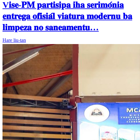
V𝐢𝐬𝐞-𝐏𝐌 𝐩𝐚𝐫𝐭𝐢𝐬𝐢𝐩𝐚 𝐢𝐡𝐚 𝐬𝐞𝐫𝐢𝐦𝐨́𝐧𝐢𝐚
𝐞𝐧𝐭𝐫𝐞𝐠𝐚 𝐨𝐟𝐢𝐬𝐢𝐚́𝐥 𝐯𝐢𝐚𝐭𝐮𝐫𝐚 𝐦𝐨𝐝𝐞𝐫𝐧𝐮 𝐛𝐚
𝐥𝐢𝐦𝐩𝐞𝐳𝐚 𝐧𝐨 𝐬𝐚𝐧𝐞𝐚𝐦𝐞𝐧𝐭𝐮…
Hare liu-tan