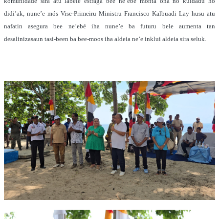
komunidade sira atu labele estraga bee ne’ebé monta ona no kuidadu ho
didi’ak, nune’e mós Vise-Primeiru Ministru Francisco Kalbuadi Lay husu atu
nafatin asegura bee ne’ebé iha nune’e ba futuru bele aumenta tan
desalinizasaun tasi-been ba bee-moos iha aldeia ne’e inklui aldeia sira seluk.