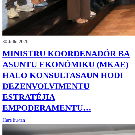
30 Jullu 2026
MINISTRU KOORDENADÓR BA
ASUNTU EKONÓMIKU (MKAE)
HALO KONSULTASAUN HODI
DEZENVOLVIMENTU
ESTRATÉJIA
EMPODERAMENTU…
Hare liu-tan