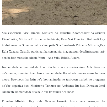
Sua exselensia Vise-Primeiru Ministru no Ministru Koordenadór ba assuntu
Ekonómiku, Ministru Turizmu no Ambiente, Dato Seri Francisco Kalbuadi Lay
inklui membru Governu balun akompaña Sua Exselensia Primeiru Ministru,Kay
Rala Xanana Gusmão partisipa iha seremonia inagurasaun desalinizasaun tasi-
ben ba bee-moos iha Aldeia Waru – Ana Suku Bikeli, Atauro.
Komunidade no autoridade lokal iha fatin ne’e entusias simu Xefe Governu
ne’e tanba, durante tinan barak komunidade iha aldeia nunka asesu ba bee-
moos. Bee-moos iha fatin ne’e kontaminadu ho tasi-been maibé, ho programa
ne’ebé organiza husi Ministeriu Turizmu no Ambiente liu husi Diresaun Jeral
Ambiente komunidade sira bele ona konsumu bee-moos.
Primeiru Ministru Kay Rala Xanana Gusmão husik hela mensajen ba