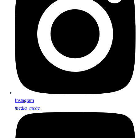
Instagram
media_mcae