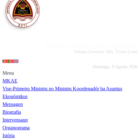
Portal MKAE
Ministru Koordenadór ba Asuntus Ekonómikus
Palasiu Governu, Dili, Timor-Leste
Domingu, 9 Agostu 2026
Menu
MKAE
Vise-Primeiru Ministru no Ministru Koordenadór ba Asuntus
Ekonómikus
Mensagen
Biografia
Intervensaun
Organograma
Istória