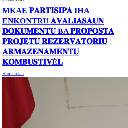
MKAE 𝐏𝐀𝐑𝐓𝐈𝐒𝐈𝐏𝐀 IHA
ENKONTRU 𝐀𝐕𝐀𝐋𝐈𝐀𝐒𝐀𝐔𝐍
𝐃𝐎𝐊𝐔𝐌𝐄𝐍𝐓𝐔 BA 𝐏𝐑𝐎𝐏𝐎𝐒𝐓𝐀
𝐏𝐑𝐎𝐉𝐄𝐓𝐔 𝐑𝐄𝐙𝐄𝐑𝐕𝐀𝐓𝐎𝐑𝐈𝐔
𝐀𝐑𝐌𝐀𝐙𝐄𝐍𝐀𝐌𝐄𝐍𝐓𝐔
𝐊𝐎𝐌𝐁𝐔𝐒𝐓𝐈𝐕É𝐋
Hare liu-tan