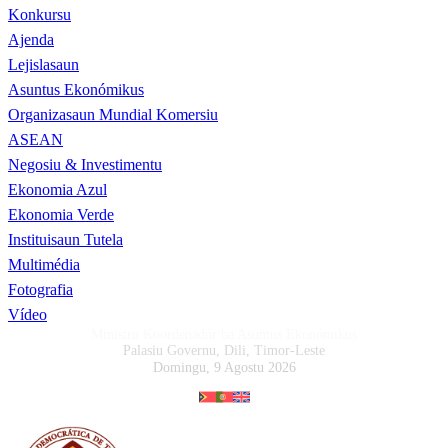
Konkursu
Ajenda
Lejislasaun
Asuntus Ekonómikus
Organizasaun Mundial Komersiu
ASEAN
Negosiu & Investimentu
Ekonomia Azul
Ekonomia Verde
Instituisaun Tutela
Multimédia
Fotografia
Vídeo
Ministru Koordenadór ba Asuntus Ekonómikus
Palasiu Governu, Dili, Timor-Leste
Domingu, 9 Agostu 2026