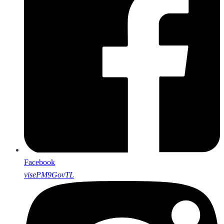
Facebook
visePM9GovTL