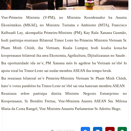
Vise-Primeiru Ministru (V-PM), no Ministru Koordenador ba Asuntu
Ekonómikus (MKAE), no Ministru Turismu e Ambiente (MTA), Francisco
Kalbuadi Lay, akompañia Primeiru-Ministru (PM), Kay Rala Xanana Gusmão,
hodi partisipa reuniaun Bilateral Timor Leste ho Primeiru Ministru Vietnam Sr.
Pham Minh Chính, iha Vietnam, Kuala Lumpur, hodi koalia kona-ba
kooperasaun bilateral iha area Ekonomia, Agrikultura, Dijitalizasaun no Saude.
Iha oportunidade ida ne’e, PM Xanana mós fo agrdese ba Vietnam ne’ebé fo
apoiu total ba Timor-Leste sai nudar membru ASEAN iha tempu besik.
Iha reuniaun bilateral ne’e Primeiru-Ministru Vietnam Sr. Pham Minh Chính,
hato’o votus parabéns ba Timor-Leste ne’ebé sai ona hanesan membru ASEAN.
Reuniaun refere partisipa direita Ministru Negosio Estranjeirus no
Kooperasaun, Sr. Bendito Freitas, Vise-Ministra Asuntu ASEAN Sra. Milena
Maria da Costa Rangel, Vise Ministru Assuntu Parlamentar Sr. Aderito Hugo.