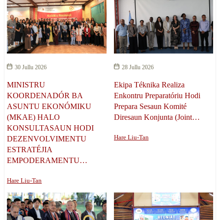
30 Jullu 2026
28 Jullu 2026
MINISTRU
Ekipa Téknika Realiza
KOORDENADÓR BA
Enkontru Preparatóriu Hodi
ASUNTU EKONÓMIKU
Prepara Sesaun Komité
(MKAE) HALO
Diresaun Konjunta (Joint…
KONSULTASAUN HODI
Hare Liu-Tan
DEZENVOLVIMENTU
ESTRATÉJIA
EMPODERAMENTU…
Hare Liu-Tan