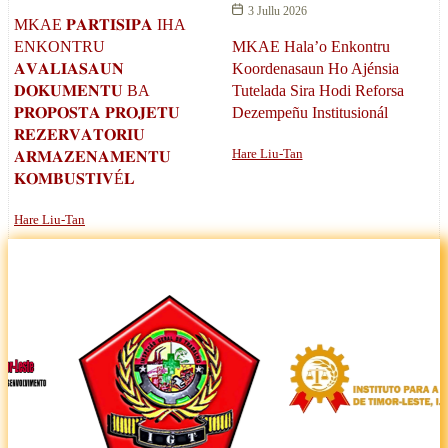
3 Jullu 2026
MKAE 𝐏𝐀𝐑𝐓𝐈𝐒𝐈𝐏𝐀 IHA
MKAE Hala’o Enkontru
ENKONTRU
Koordenasaun Ho Ajénsia
𝐀𝐕𝐀𝐋𝐈𝐀𝐒𝐀𝐔𝐍
Tutelada Sira Hodi Reforsa
𝐃𝐎𝐊𝐔𝐌𝐄𝐍𝐓𝐔 BA
Dezempeñu Institusionál
𝐏𝐑𝐎𝐏𝐎𝐒𝐓𝐀 𝐏𝐑𝐎𝐉𝐄𝐓𝐔
𝐑𝐄𝐙𝐄𝐑𝐕𝐀𝐓𝐎𝐑𝐈𝐔
Hare Liu-Tan
𝐀𝐑𝐌𝐀𝐙𝐄𝐍𝐀𝐌𝐄𝐍𝐓𝐔
𝐊𝐎𝐌𝐁𝐔𝐒𝐓𝐈𝐕É𝐋
Hare Liu-Tan