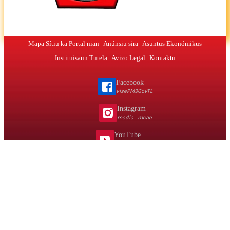
Mapa Sítiu ka Portal nian
Anúnsiu sira
Asuntus Ekonómikus
Instituisaun Tutela
Avizo Legal
Kontaktu
Facebook
visePM9GovTL
Instagram
media_mcae
YouTube
@vpmmcaemta
Telefone
(+670)-3310238/3310215
Email
gabinete@ mcae.gov.tl
MCAE © 2026