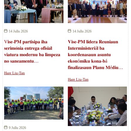
14 Jullu 2026
14 Jullu 2026
V𝐢𝐬𝐞-𝐏𝐌 𝐩𝐚𝐫𝐭𝐢𝐬𝐢𝐩𝐚 𝐢𝐡𝐚
𝐕𝐢𝐬𝐞-𝐏𝐌 𝐥𝐢𝐝𝐞𝐫𝐚 𝐑𝐞𝐮𝐧𝐢𝐚𝐮𝐧
𝐬𝐞𝐫𝐢𝐦𝐨́𝐧𝐢𝐚 𝐞𝐧𝐭𝐫𝐞𝐠𝐚 𝐨𝐟𝐢𝐬𝐢𝐚́𝐥
𝐈𝐧𝐭𝐞𝐫𝐦𝐢𝐧𝐢𝐬𝐭𝐞𝐫𝐢á𝐥 𝐛𝐚
𝐯𝐢𝐚𝐭𝐮𝐫𝐚 𝐦𝐨𝐝𝐞𝐫𝐧𝐮 𝐛𝐚 𝐥𝐢𝐦𝐩𝐞𝐳𝐚
𝐤𝐨𝐨𝐫𝐝𝐞𝐧𝐚𝐬𝐚𝐮𝐧 𝐚𝐬𝐮𝐧𝐭𝐮
𝐧𝐨 𝐬𝐚𝐧𝐞𝐚𝐦𝐞𝐧𝐭𝐮…
𝐞𝐤𝐨𝐧ó𝐦𝐢𝐤𝐮 𝐤𝐨𝐧𝐚-𝐛á
𝐟𝐢𝐧𝐚𝐥𝐢𝐳𝐚𝐬𝐚𝐮𝐧 𝐏𝐥𝐚𝐧𝐮 𝐌é𝐝𝐢𝐮…
Hare Liu-Tan
Hare Liu-Tan
9 Jullu 2026