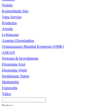
Notisia
Komunikadu Sira
Vaga Servisu
Konkursu
Ajenda
Lejislasaun
Asuntus Ekonómikus
Organizasaun Mundial Komersiu (OMK)
ASEAN
Negosiu & Investimentu
Ekonomia Azul
Ekonomia Verde
Instituisaun Tutela
Multimédia
Fotografia
Video
Peskiza