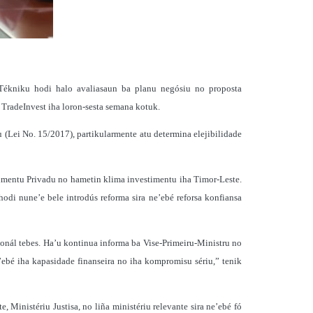
Tékniku hodi halo avaliasaun ba planu negósiu no proposta
TradeInvest iha loron-sesta semana kotuk.
u (Lei No. 15/2017), partikularmente atu determina elejibilidade
timentu Privadu no hametin klima investimentu iha Timor-Leste.
odi nune’e bele introdús reforma sira ne’ebé reforsa konfiansa
sionál tebes. Ha’u kontinua informa ba Vise-Primeiru-Ministru no
e’ebé iha kapasidade finanseira no iha kompromisu sériu,” tenik
inistériu Justisa, no liña ministériu relevante sira ne’ebé fó