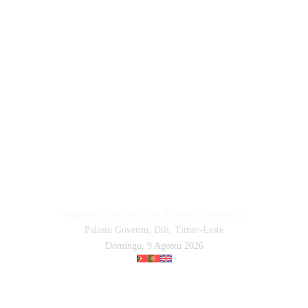
Ministru Koordenadór ba Asuntus Ekonómikus
Palasiu Governu, Dili, Timor-Leste
Domingu, 9 Agostu 2026