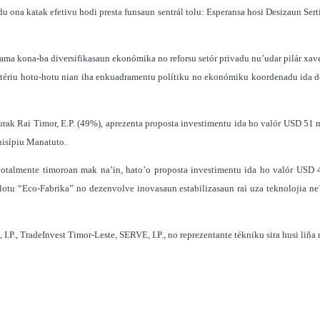
na katak efetivu hodi presta funsaun sentrál tolu: Esperansa hosi Desizaun Serti
grama kona-ba diversifikasaun ekonómika no reforsu setór privadu nu’udar pilár xa
stériu hotu-hotu nian iha enkuadramentu polítiku no ekonómiku koordenadu ida de’i
rak Rai Timor, E.P. (49%), aprezenta proposta investimentu ida ho valór USD 51 m
nisípiu Manatuto.
otalmente timoroan mak na’in, hato’o proposta investimentu ida ho valór USD 4
ilotu “Eco-Fabrika” no dezenvolve inovasaun estabilizasaun rai uza teknolojia ne
I.P., TradeInvest Timor-Leste, SERVE, I.P., no reprezentante tékniku sira husi liñ