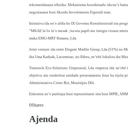
rekomendasaun téknika. Mekanizmu koordenadu ida-ne’e hatudu o
negosiasaun hosi Akordu Investimentu Espesiál nian.
Inisiativa ida ne’e aliña ho IX Governu Konstitusionál nia pro
“MKAE la’ós la’o mesak ;ita-nia papél atu integra vizaun mini
maka EMG-MRT Ilimanu, Lda
Joint venture ida entre Elegant Marble Group, Lda (51%) no Mu
iha Uma Kaduak, Lacumesac, no Iliheu, ne’ebé lokaliza iha Mu
Timorock Eco-Solutions Unipessoal, Lda empreza ida ne’ebé t
objetivu atu estabelese unidade prosesamentu foun ba tijolu p
Administrativu Cristo Rei, Munisípiu Dili.
Enkontru ne’e partisipa husi reprezentante sira husi MPIE, ANM, 
0
Shares
Ajenda