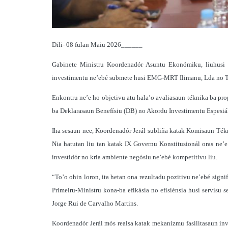
Dili- 08 fulan Maiu 2026______
Gabinete Ministru Koordenadór Asuntu Ekonómiku, liuhusi 
investimentu ne’ebé submete husi EMG-MRT Ilimanu, Lda no Tim
Enkontru ne’e ho objetivu atu hala’o avaliasaun téknika ba prop
ba Deklarasaun Benefísiu (DB) no Akordu Investimentu Espesiál
Iha sesaun nee, Koordenadór Jerál subliña katak Komisaun Tékn
Nia hatutan liu tan katak IX Governu Konstitusionál oras ne’e
investidór no kria ambiente negósiu ne’ebé kompetitivu liu.
“To’o ohin loron, ita hetan ona rezultadu pozitivu ne’ebé signi
Primeiru-Ministru kona-ba efikásia no efisiénsia husi servisu 
Jorge Rui de Carvalho Martins.
Koordenadór Jerál mós realsa katak mekanizmu fasilitasaun inv