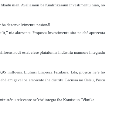
fikadu nian, Avaliasaun ba Kualifikasaun Investimentu nian, no
ve ba dezenvolvimentu nasionál.
t,” nia akresenta. Proposta Investimentu sira ne’ebé aprezenta
illoens hodi estabelese plataforma indústria mármore integradu
,95 milloens. Liuhusi Empreza Fatukura, Lda, projetu ne’e ho
’ebé amigavel ba ambiente iha distritu Cacussa no Osleu, Postu
a ministériu relevante ne’ebé integra iha Komisaun Téknika.