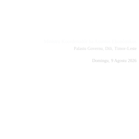
Portal MKAE
Ministru Koordenadór ba Asuntus Ekonómikus
Palasiu Governu, Dili, Timor-Leste
Domingu, 9 Agostu 2026