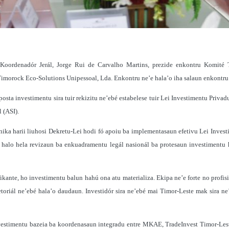
Koordenadór Jerál, Jorge Rui de Carvalho Martins, prezide enkontru Komité 
orock Eco-Solutions Unipessoal, Lda. Enkontru ne’e hala’o iha salaun enkontru 
osta investimentu sira tuir rekizitu ne’ebé estabelese tuir Lei Investimentu Privad
 (ASI).
ika harii liuhosi Dekretu-Lei hodi fó apoiu ba implementasaun efetivu Lei Inves
 halo hela revizaun ba enkuadramentu legál nasionál ba protesaun investimentu h
fikante, ho investimentu balun hahú ona atu materializa. Ekipa ne’e forte no profi
setoriál ne’ebé hala’o daudaun. Investidór sira ne’ebé mai Timor-Leste mak sira n
estimentu bazeia ba koordenasaun integradu entre MKAE, TradeInvest Timor-Leste, M