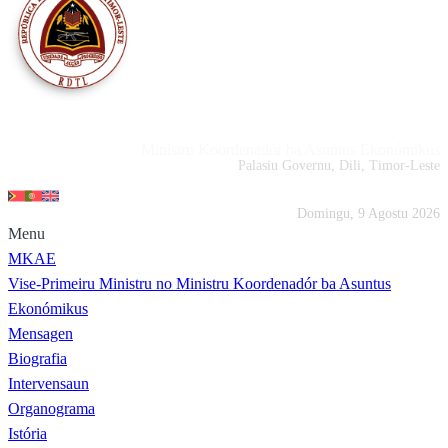
Portal MKAE
Ministru Koordenadór ba Asuntus Ekonómikus
Palasiu Governu, Dili, Timor-Leste
Domingu, 9 Agostu 2026
Menu
MKAE
Vise-Primeiru Ministru no Ministru Koordenadór ba Asuntus
Ekonómikus
Mensagen
Biografia
Intervensaun
Organograma
Istória