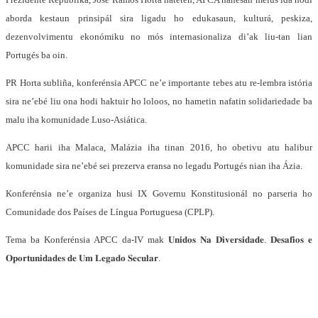
aborda kestaun prinsipál sira ligadu ho edukasaun, kulturá, peskiza,
dezenvolvimentu ekonómiku no mós internasionaliza di’ak liu-tan lian
Portugés ba oin.
PR Horta subliña, konferénsia APCC ne’e importante tebes atu re-lembra istória
sira ne’ebé liu ona hodi haktuir ho loloos, no hametin nafatin solidariedade ba
malu iha komunidade Luso-Asiática.
APCC harii iha Malaca, Malázia iha tinan 2016, ho obetivu atu halibur
komunidade sira ne’ebé sei prezerva eransa no legadu Portugés nian iha Ázia.
Konferénsia ne’e organiza husi IX Governu Konstitusionál no parseria ho
Comunidade dos Países de Língua Portuguesa (CPLP).
Tema ba Konferénsia APCC da-IV mak 𝐔𝐧𝐢𝐝𝐨𝐬 𝐍𝐚 𝐃𝐢𝐯𝐞𝐫𝐬𝐢𝐝𝐚𝐝𝐞. 𝐃𝐞𝐬𝐚𝐟𝐢𝐨𝐬 𝐞
𝐎𝐩𝐨𝐫𝐭𝐮𝐧𝐢𝐝𝐚𝐝𝐞𝐬 𝐝𝐞 𝐔𝐦 𝐋𝐞𝐠𝐚𝐝𝐨 𝐒𝐞𝐜𝐮𝐥𝐚𝐫.