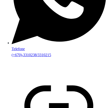
Telefone
(+670)-3310238/3310215