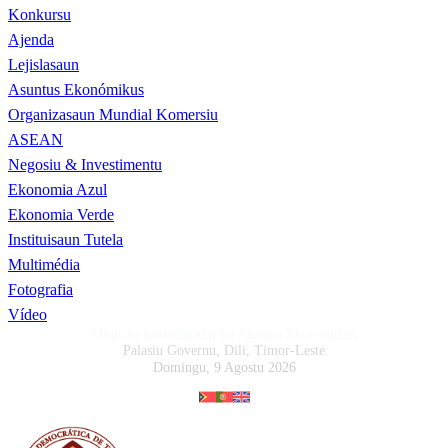
Konkursu
Ajenda
Lejislasaun
Asuntus Ekonómikus
Organizasaun Mundial Komersiu
ASEAN
Negosiu & Investimentu
Ekonomia Azul
Ekonomia Verde
Instituisaun Tutela
Multimédia
Fotografia
Vídeo
Ministru Koordenadór ba Asuntus Ekonómikus
Palasiu Governu, Dili, Timor-Leste
Domingu, 9 Agostu 2026