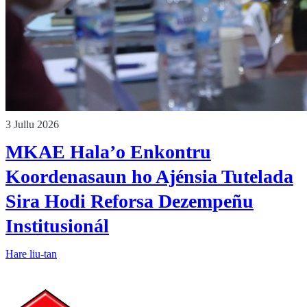
3 Jullu 2026
MKAE Hala’o Enkontru
Koordenasaun ho Ajénsia Tutelada
Sira Hodi Reforsa Dezempeñu
Institusionál
Hare liu-tan