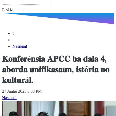
Peskiza
#
Nasional
𝐊𝐨𝐧𝐟𝐞𝐫é𝐧𝐬𝐢𝐚 𝐀𝐏𝐂𝐂 𝐛𝐚 𝐝𝐚𝐥𝐚 𝟒,
𝐚𝐛𝐨𝐫𝐝𝐚 𝐮𝐧𝐢𝐟𝐢𝐤𝐚𝐬𝐚𝐮𝐧, 𝐢𝐬𝐭ó𝐫𝐢𝐚 𝐧𝐨
𝐤𝐮𝐥𝐭𝐮𝐫á𝐥.
27 Junhu 2025 3:03 PM
Nasional