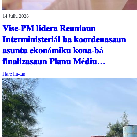
14 Jullu 2026
𝐕𝐢𝐬𝐞-𝐏𝐌 𝐥𝐢𝐝𝐞𝐫𝐚 𝐑𝐞𝐮𝐧𝐢𝐚𝐮𝐧
𝐈𝐧𝐭𝐞𝐫𝐦𝐢𝐧𝐢𝐬𝐭𝐞𝐫𝐢á𝐥 𝐛𝐚 𝐤𝐨𝐨𝐫𝐝𝐞𝐧𝐚𝐬𝐚𝐮𝐧
𝐚𝐬𝐮𝐧𝐭𝐮 𝐞𝐤𝐨𝐧ó𝐦𝐢𝐤𝐮 𝐤𝐨𝐧𝐚-𝐛á
𝐟𝐢𝐧𝐚𝐥𝐢𝐳𝐚𝐬𝐚𝐮𝐧 𝐏𝐥𝐚𝐧𝐮 𝐌é𝐝𝐢𝐮…
Hare liu-tan