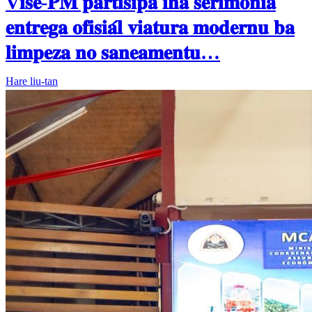
V𝐢𝐬𝐞-𝐏𝐌 𝐩𝐚𝐫𝐭𝐢𝐬𝐢𝐩𝐚 𝐢𝐡𝐚 𝐬𝐞𝐫𝐢𝐦𝐨́𝐧𝐢𝐚
𝐞𝐧𝐭𝐫𝐞𝐠𝐚 𝐨𝐟𝐢𝐬𝐢𝐚́𝐥 𝐯𝐢𝐚𝐭𝐮𝐫𝐚 𝐦𝐨𝐝𝐞𝐫𝐧𝐮 𝐛𝐚
𝐥𝐢𝐦𝐩𝐞𝐳𝐚 𝐧𝐨 𝐬𝐚𝐧𝐞𝐚𝐦𝐞𝐧𝐭𝐮…
Hare liu-tan