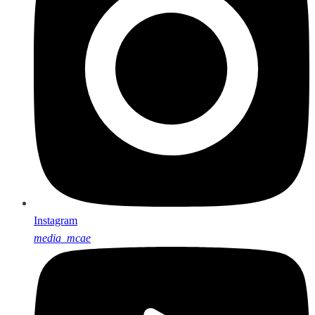
Instagram
media_mcae