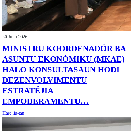
30 Jullu 2026
MINISTRU KOORDENADÓR BA
ASUNTU EKONÓMIKU (MKAE)
HALO KONSULTASAUN HODI
DEZENVOLVIMENTU
ESTRATÉJIA
EMPODERAMENTU…
Hare liu-tan