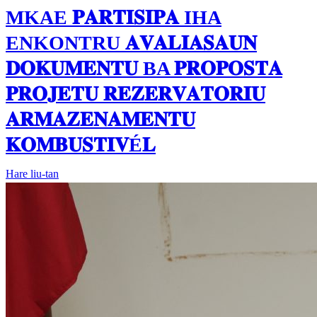
MKAE 𝐏𝐀𝐑𝐓𝐈𝐒𝐈𝐏𝐀 IHA
ENKONTRU 𝐀𝐕𝐀𝐋𝐈𝐀𝐒𝐀𝐔𝐍
𝐃𝐎𝐊𝐔𝐌𝐄𝐍𝐓𝐔 BA 𝐏𝐑𝐎𝐏𝐎𝐒𝐓𝐀
𝐏𝐑𝐎𝐉𝐄𝐓𝐔 𝐑𝐄𝐙𝐄𝐑𝐕𝐀𝐓𝐎𝐑𝐈𝐔
𝐀𝐑𝐌𝐀𝐙𝐄𝐍𝐀𝐌𝐄𝐍𝐓𝐔
𝐊𝐎𝐌𝐁𝐔𝐒𝐓𝐈𝐕É𝐋
Hare liu-tan