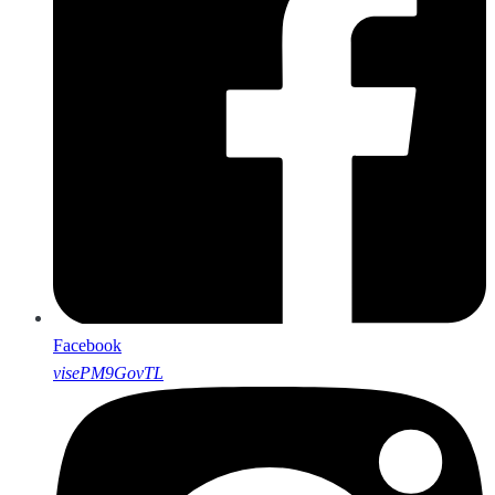
Facebook
visePM9GovTL