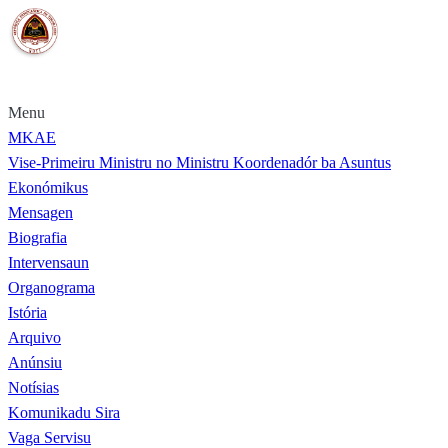
Portal MKAE
Menu
MKAE
Vise-Primeiru Ministru no Ministru Koordenadór ba Asuntus
Ekonómikus
Mensagen
Biografia
Intervensaun
Organograma
Istória
Arquivo
Anúnsiu
Notísias
Komunikadu Sira
Vaga Servisu