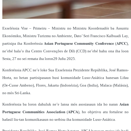
Exselénsia Vise – Primeiru – Ministru no Ministru Koordenadór ba Assuntu
Ekonómiku, Ministru Turizmu no Ambiente, Dato’ Seri Francisco Kalbuadi Lay,
partisipa iha Konferénsia 𝐀𝐬𝐢𝐚𝐧 𝐏𝐨𝐫𝐭𝐮𝐠𝐮𝐞𝐬𝐞 𝐂𝐨𝐦𝐦𝐮𝐧𝐢𝐭𝐲 𝐂𝐨𝐧𝐟𝐞𝐫𝐞𝐧𝐜𝐞 (𝐀𝐏𝐂𝐂),
ne’ebé hala’o iha Centro Convenções de Díli (CCD) ne’ebé hahu ona iha loon
Sesta, 27 no sei remata iha loron29 Juñu 2025.
Konferénsia APCC ne’e loke Sua Exselensia Prezidente Repúblika, José Ramos-
Horta, no hetan partisipasaun husi komunidade Luso-Asiática hanesan Lifau
(Oe-Cusse Ambeno), Flores, Jakarta (Indonézia), Goa (India), Malaca (Malásia),
no mós Sri-Lanka.
Konferénsia ba loron dahuluk ne’e lansa mós asosiasaun ida ho naran 𝐀𝐬𝐢𝐚𝐧
𝐏𝐨𝐫𝐭𝐮𝐠𝐮𝐞𝐬𝐞 𝐂𝐨𝐦𝐦𝐮𝐧𝐢𝐭𝐢𝐞𝐬 𝐀𝐬𝐬𝐨𝐜𝐢𝐚𝐭𝐢𝐨𝐧 (𝐀𝐏𝐂𝐀), ho objetivu atu fortalese no
hafasil liu-tan komunikasaun no serbisu iha komunidade Luso-Asiática.
Prezidente Repúblika, José Ramos Horta hateten, APCA hanesan meius ida hodi