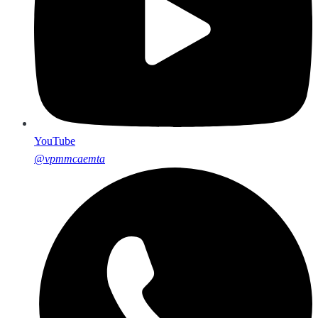
YouTube
@vpmmcaemta