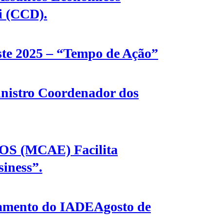
i (CCD).
ste 2025 – “Tempo de Ação”
nistro Coordenador dos
(MCAE) Facilita
iness”.
tamento do IADEAgosto de