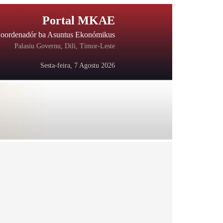
Portal MKAE
Koordenadór ba Asuntus Ekonómikus
Palasiu Governu, Dili, Timor-Leste
Sesta-feira, 7 Agostu 2026