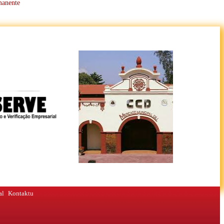
manente
al
Kontaktu