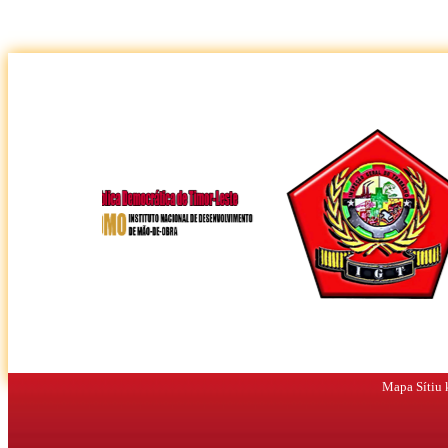
Mapa Sítiu k