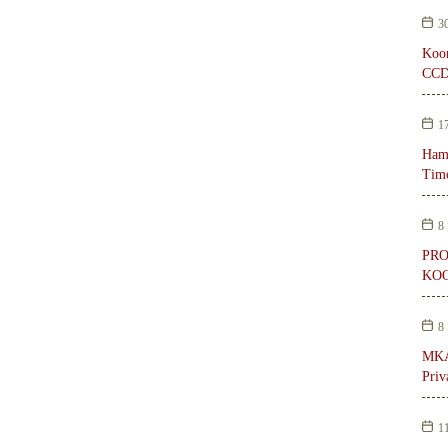
3
Koor
CCD
1
Hamu
Timo
8
PRO
KO
8
MKAE
Priv
1