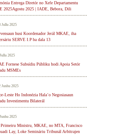
mónia Entrega Diretór no Xefe Departamentu
 2025Agostu 2025 | IADE, Bebora, Dili
8 Jullu 2025
rvensaun husi Koordenador Jerál MKAE, iha
ersáriu SERVE I.P ba dala 13
 Jullu 2025
 Fornese Subsídiu Públiku hodi Apoia Setór
vadu MSMEs
2 Junhu 2025
r-Leste Ho Indonézia Hala’o Negosiasaun
adu Investimentu Bilaterál
 Junhu 2025
 Primeiru Ministru, MKAE, no MTA, Francisco
uadi Lay, Loke Semináriu Tribunál Arbitrajen