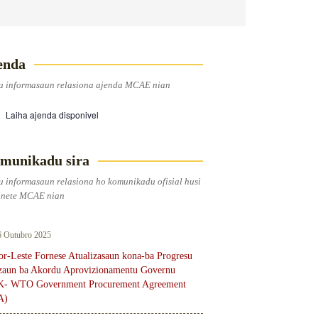
enda
u informasaun relasiona ajenda MCAE nian
Laiha ajenda disponivel
munikadu sira
u informasaun relasiona ho komunikadu ofisial husi
nete MCAE nian
6 Outubro 2025
r-Leste Fornese Atualizasaun kona-ba Progresu
aun ba Akordu Aprovizionamentu Governu
- WTO Government Procurement Agreement
A)