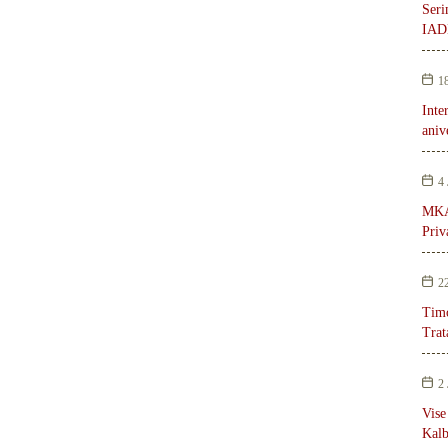
Seri
IADE
1
Inte
aniv
4
MKAE
Pri
2
Timo
Trat
2
Vise
Kalb