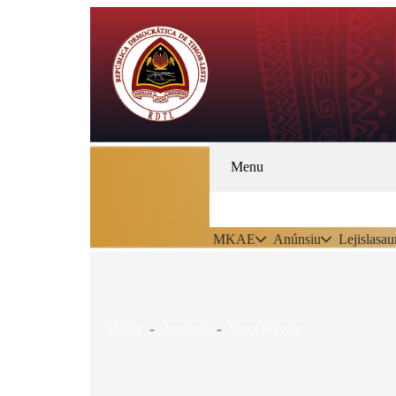
Menu
MKAE
Anúnsiu
Lejislasau
Home
Anunsiu
Vaga Servisu