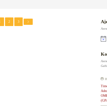
Aj
1
2
3
Ases
Ko
Ases
Gabi
1
Timo
Adez
OMK
(GP