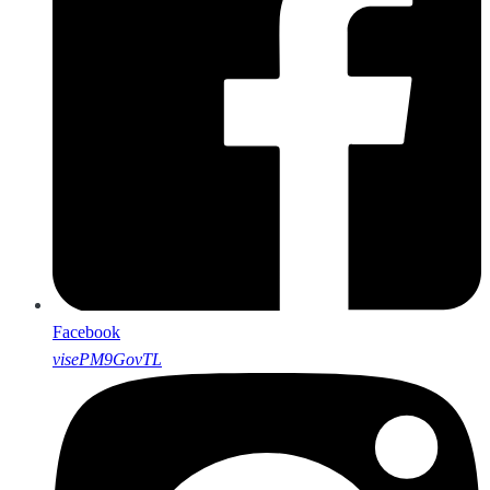
Facebook
visePM9GovTL