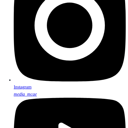
Instagram
media_mcae