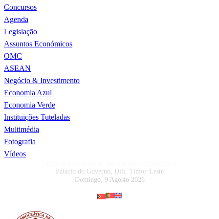
Concursos
Agenda
Legislação
Assuntos Económicos
OMC
ASEAN
Negócio & Investimento
Economia Azul
Economia Verde
Instituições Tuteladas
Multimédia
Fotografia
Vídeos
Ministro Coordenador dos Assuntos Económicos
Palácio do Governo, Dili, Timor-Leste
Domingo, 9 Agosto 2026