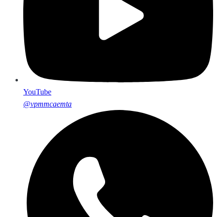
YouTube
@vpmmcaemta