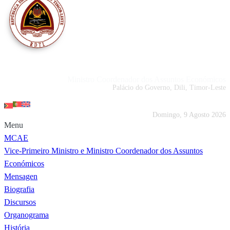
Portal MCAE
Ministro Coordenador dos Assuntos Económicos
Palácio do Governo, Dili, Timor-Leste
Domingo, 9 Agosto 2026
Menu
MCAE
Vice-Primeiro Ministro e Ministro Coordenador dos Assuntos
Económicos
Mensagen
Biografia
Discursos
Organograma
História