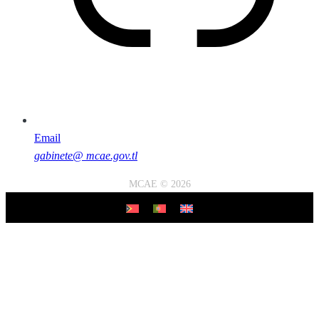
Email
gabinete@ mcae.gov.tl
MCAE © 2026