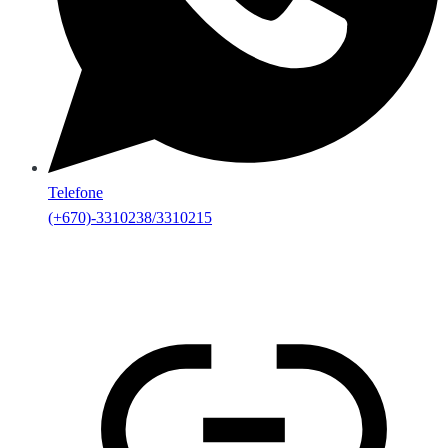
Telefone
(+670)-3310238/3310215